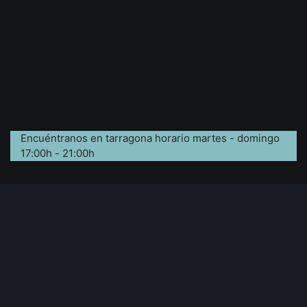
Encuéntranos en tarragona horario martes - domingo
17:00h - 21:00h
Información adicional
Inicio
Sobre Nosotros
Productos
Devoluciones
Servicios