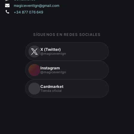
magiceventtgn@gmail.com
+34 877 076 649
SÍGUENOS EN REDES SOCIALES
X (Twitter)
@magiceventgn
Instagram
@magiceventgn
Cardmarket
Tienda oficial