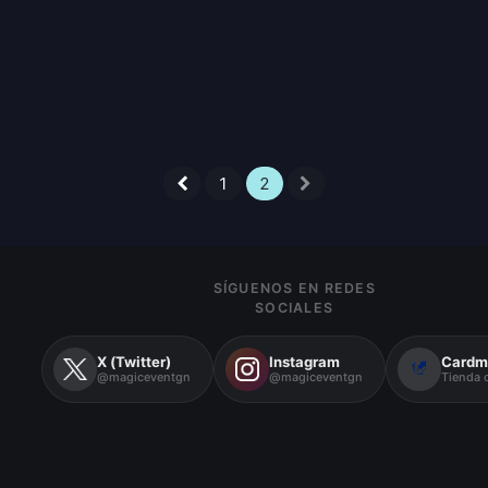
1
2
SÍGUENOS EN REDES
SOCIALES
X (Twitter)
Instagram
Cardm
@magiceventgn
@magiceventgn
Tienda o