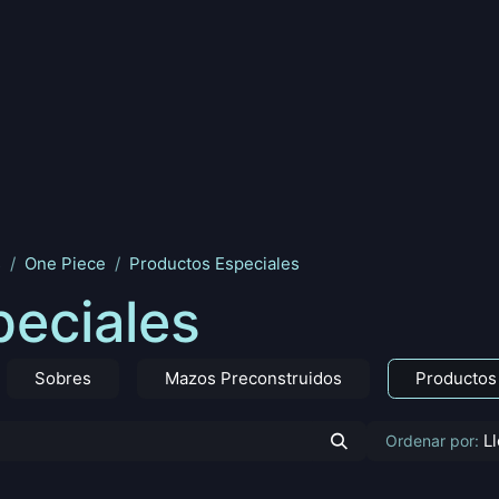
nd
Pokemon
Digimon
Star Wars: Unlimited
Vende tu
s
One Piece
Productos Especiales
peciales
Sobres
Mazos Preconstruidos
Productos
L
Ordenar por: