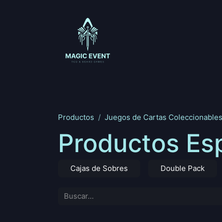
Ir al contenido
Magic: The Gathering
One Piece
Riftbou
Productos
Juegos de Cartas Coleccionable
Productos Es
Cajas de Sobres
Double Pack