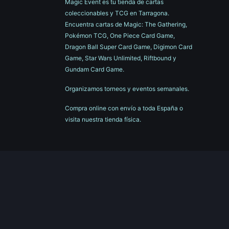
Magic Event es tu tienda de cartas
coleccionables y TCG en Tarragona.
Encuentra cartas de Magic: The Gathering,
Pokémon TCG, One Piece Card Game,
Dragon Ball Super Card Game, Digimon Card
Game, Star Wars Unlimited, Riftbound y
Gundam Card Game.
Organizamos torneos y eventos semanales.
Compra online con envío a toda España o
visita nuestra tienda física.
Contáctenos
magiceventtgn@gmail.com
+34 877 076 649