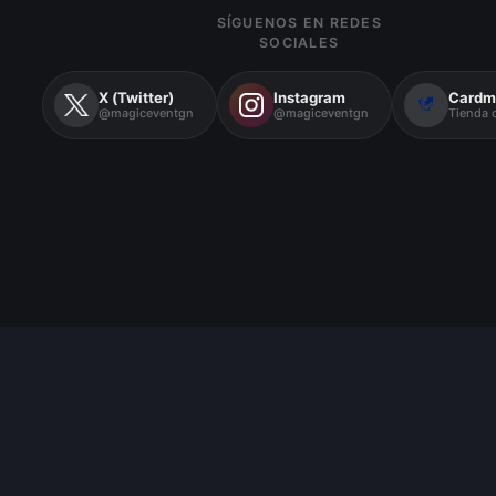
SÍGUENOS EN REDES
SOCIALES
X (Twitter)
Instagram
Cardm
@magiceventgn
@magiceventgn
Tienda o
Encuéntranos en tarragona