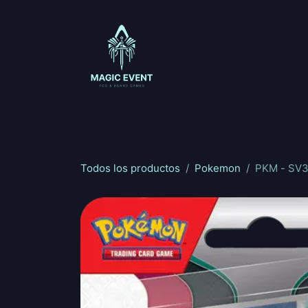
Ir al contenido
Magic: The Gathering
One Piece
Riftbou
Todos los productos
Pokemon
PKM - SV3 