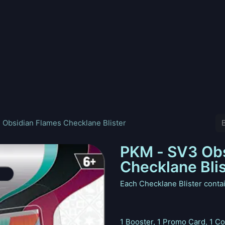
nd
Pokemon
Digimon
Star Wars: Unlimited
Vende tu
Obsidian Flames Checklane Blister
PKM - SV3 Obs
Checklane Blis
Each Checklane Blister conta
1 Booster, 1 Promo Card, 1 Co