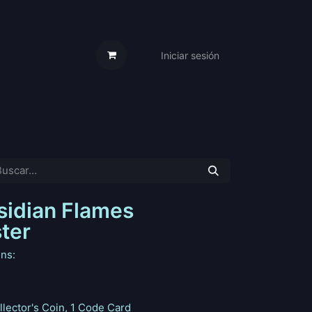
Iniciar sesión
s Cartas
Trabaja Con Nosotros
idian Flames
ter
ins:
llector's Coin, 1 Code Card