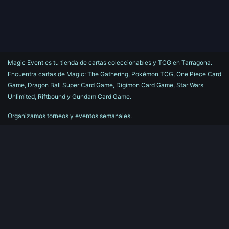
Magic Event es tu tienda de cartas coleccionables y TCG en Tarragona.
Encuentra cartas de Magic: The Gathering, Pokémon TCG, One Piece Card
Game, Dragon Ball Super Card Game, Digimon Card Game, Star Wars
Unlimited, Riftbound y Gundam Card Game.
Organizamos torneos y eventos semanales.
Compra online con envío a toda España o visita nuestra tienda física.
Contáctenos
magiceventtgn@gmail.com
+34 877 076 649