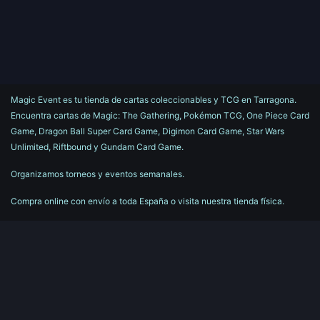
Magic Event es tu tienda de cartas coleccionables y TCG en Tarragona.
Encuentra cartas de Magic: The Gathering, Pokémon TCG, One Piece Card
Game, Dragon Ball Super Card Game, Digimon Card Game, Star Wars
Unlimited, Riftbound y Gundam Card Game.
Organizamos torneos y eventos semanales.
Compra online con envío a toda España o visita nuestra tienda física.
Contáctenos
magiceventtgn@gmail.com
+34 877 076 649