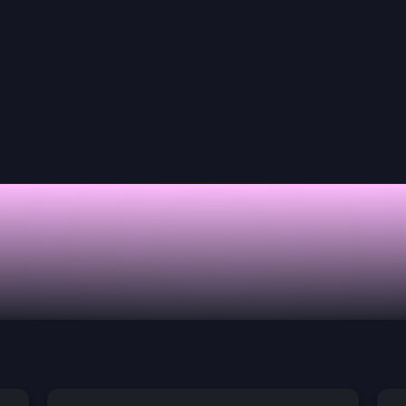
nd
Pokemon
Digimon
Star Wars: Unlimited
Vende tu