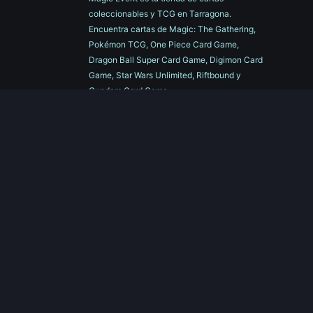
coleccionables y TCG en Tarragona.
Encuentra cartas de Magic: The Gathering,
Pokémon TCG, One Piece Card Game,
Dragon Ball Super Card Game, Digimon Card
Game, Star Wars Unlimited, Riftbound y
Gundam Card Game.
Organizamos torneos y eventos semanales.
Compra online con envío a toda España o
visita nuestra tienda física.
Contáctenos
magiceventtgn@gmail.com
+34 877 076 649