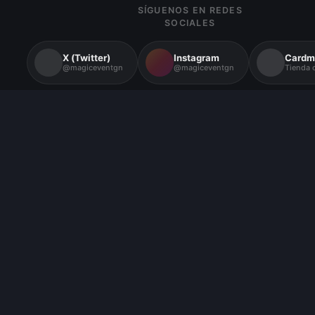
SÍGUENOS EN REDES
SOCIALES
X (Twitter)
Instagram
Cardm
@magiceventgn
@magiceventgn
Tienda o
Encuéntranos en tarragona
horario martes - domingo