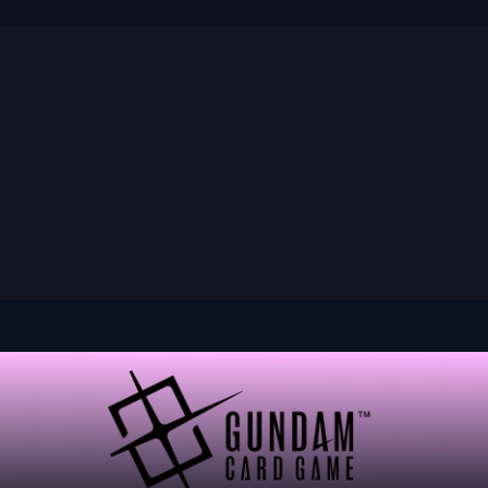
nd
Pokemon
Digimon
Star Wars: Unlimited
Vende tu