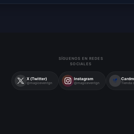
SÍGUENOS EN REDES
SOCIALES
X (Twitter)
Instagram
Cardm
@magiceventgn
@magiceventgn
Tienda o