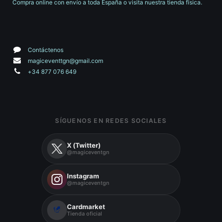
Compra online con envío a toda España o visita nuestra tienda física.
Contáctenos
magiceventtgn@gmail.com
+34 877 076 649
SÍGUENOS EN REDES SOCIALES
X (Twitter)
@magiceventgn
Instagram
@magiceventgn
Cardmarket
Tienda oficial