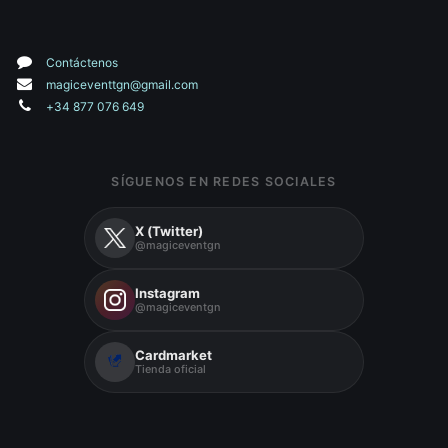
Contáctenos
magiceventtgn@gmail.com
+34 877 076 649
SÍGUENOS EN REDES SOCIALES
X (Twitter)
@magiceventgn
Instagram
@magiceventgn
Cardmarket
Tienda oficial