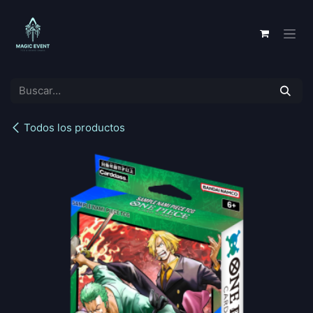
Ir al contenido
Todos los productos