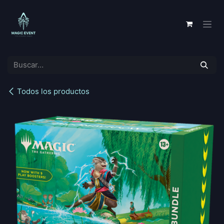
Ir al contenido
Todos los productos