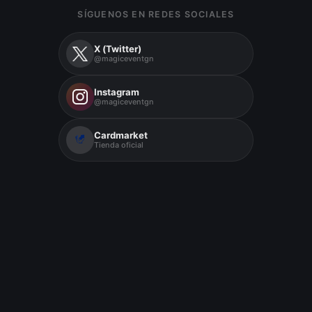
SÍGUENOS EN REDES SOCIALES
X (Twitter)
@magiceventgn
Instagram
@magiceventgn
Cardmarket
Tienda oficial