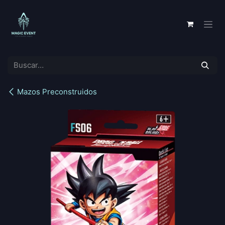
Ir al contenido
Mazos Preconstruidos