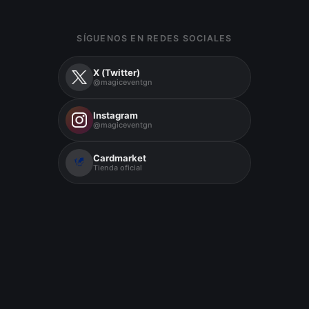
SÍGUENOS EN REDES SOCIALES
X (Twitter)
@magiceventgn
Instagram
@magiceventgn
Cardmarket
Tienda oficial