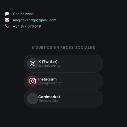
Contáctenos
magiceventtgn@gmail.com
+34 877 076 649
SÍGUENOS EN REDES SOCIALES
X (Twitter)
@magiceventgn
Instagram
@magiceventgn
Cardmarket
Tienda oficial