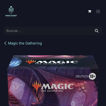
Ir al contenido
Magic the Gathering