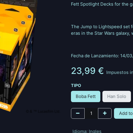
Fett Spotlight Decks for the 
The Jump to Lightspeed set f
eras in the Star Wars galaxy, 
Fecha de Lanzamiento: 14/0
23,99
€
Impuestos i
TIPO
Boba Fett
Han Solo
Add to
Idioma
:
Ingles