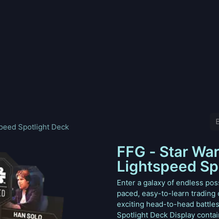
nd
Pokemon
Digimon
Star Wars: Unlimited
Vende tu
speed Spotlight Deck
FFG - Star War
Lightspeed Sp
Enter a galaxy of endless possi
paced, easy-to-learn trading 
exciting head-to-head battles 
Spotlight Deck Display conta