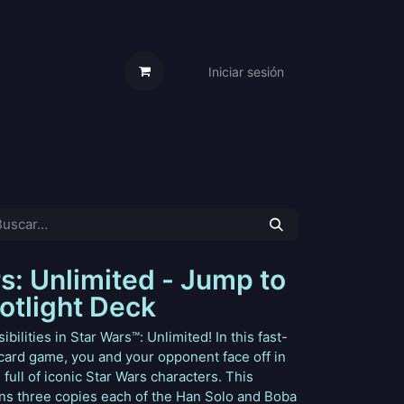
Iniciar sesión
s Cartas
Trabaja Con Nosotros
s: Unlimited - Jump to
otlight Deck
bilities in Star Wars™: Unlimited! In this fast-
card game, you and your opponent face off in
full of iconic Star Wars characters. This
ins three copies each of the Han Solo and Boba