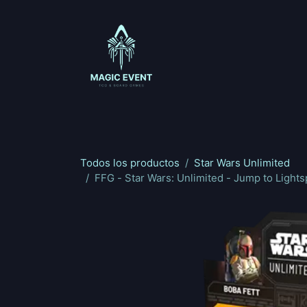
Ir al contenido
Magic: The Gathering
One Piece
Riftbou
Todos los productos
Star Wars Unlimited
FFG - Star Wars: Unlimited - Jump to Light