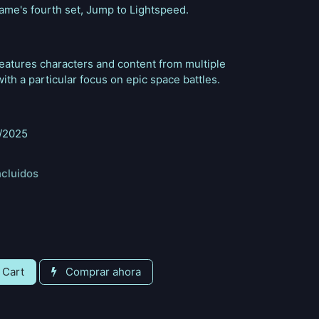
game's fourth set, Jump to Lightspeed.
eatures characters and content from multiple
with a particular focus on epic space battles.
3/2025
ncluidos
 Cart
Comprar ahora