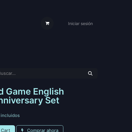
Iniciar sesión
s Cartas
Trabaja Con Nosotros
d Game English
nniversary Set
incluidos
 Cart
Comprar ahora