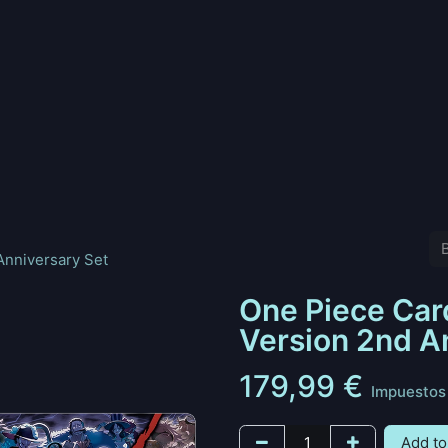
nd
Pokemon
Digimon
Star Wars: Unlimited
Vende tu
Anniversary Set
One Piece Car
Version 2nd A
179,99
€
Impuestos 
Add to