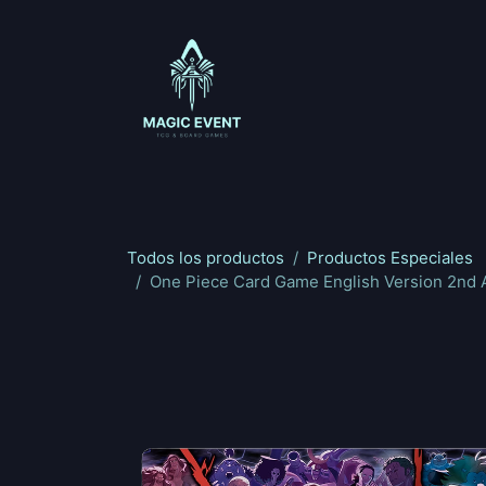
Ir al contenido
Magic: The Gathering
One Piece
Riftbou
Todos los productos
Productos Especiales
One Piece Card Game English Version 2nd 