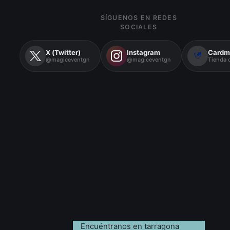
SÍGUENOS EN REDES
SOCIALES
X (Twitter)
Instagram
Cardm
@magiceventgn
@magiceventgn
Tienda o
Encuéntranos en tarragona