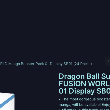
nd
Pokemon
Digimon
Star Wars: Unlimited
Vende tu
RLD Manga Booster Pack 01 Display SB01 (24 Packs)
Dragon Ball S
FUSION WORLD
01 Display SB
• The most gorgeous booster p
manga, will be available! Enjoy
• All cards in this product are