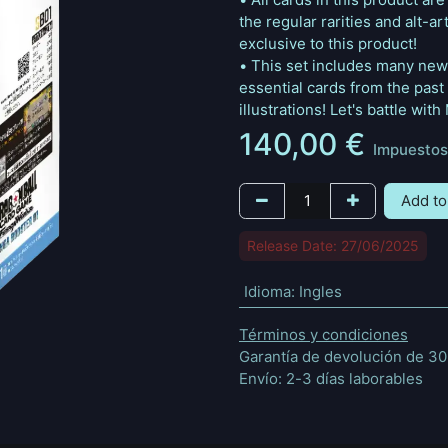
the regular rarities and alt-a
exclusive to this product!
• This set includes many new 
essential cards from the past
illustrations! Let's battle wi
140,00
€
Impuestos
Add to
Release Date: 27/06/2025
Idioma
:
Ingles
Términos y condiciones
Garantía de devolución de 30
Envío: 2-3 días laborables