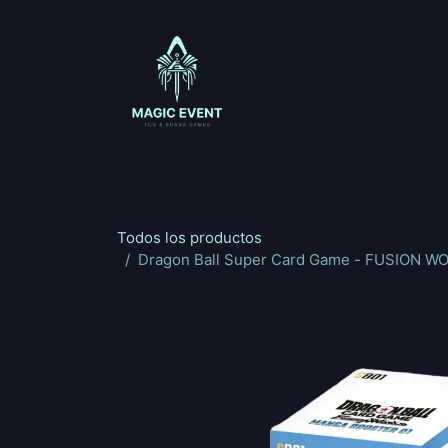
Ir al contenido
Magic: The Gathering
One Piece
Riftbou
Todos los productos
Dragon Ball Super Card Game - FUSION WO