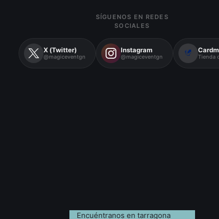
SÍGUENOS EN REDES
SOCIALES
X (Twitter)
Instagram
Cardm
@magiceventgn
@magiceventgn
Tienda o
Encuéntranos en tarragona