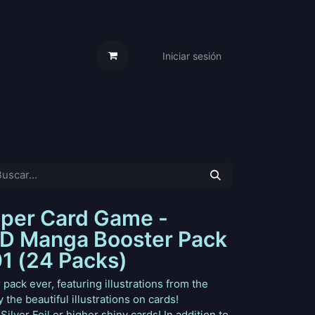
Iniciar sesión
s Cartas
Trabaja Con Nosotros
uper Card Game -
 Manga Booster Pack
01 (24 Packs)
ack ever, featuring illustrations from the
 the beautiful illustrations on cards!
 Silver Foil or higher shiny cards! In addition to