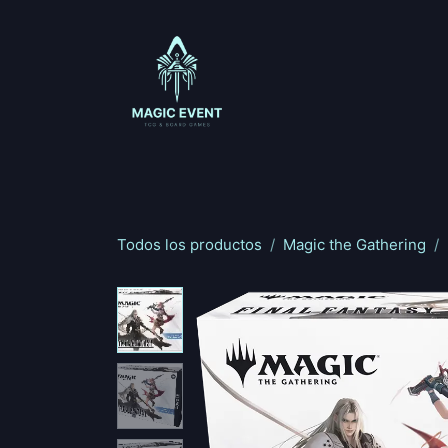
Ir al contenido
Magic: The Gathering
One Piece
Riftbou
Todos los productos
Magic the Gathering