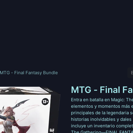
nd
Pokemon
Digimon
Star Wars: Unlimited
Vende tu
MTG - Final Fantasy Bundle
MTG - Final F
Entra en batalla en Magic: Th
elementos y momentos más em
principales de la legendaria
historias inolvidables y dal
incluye un inventario comple
The Gathering—FINAL FANTASY