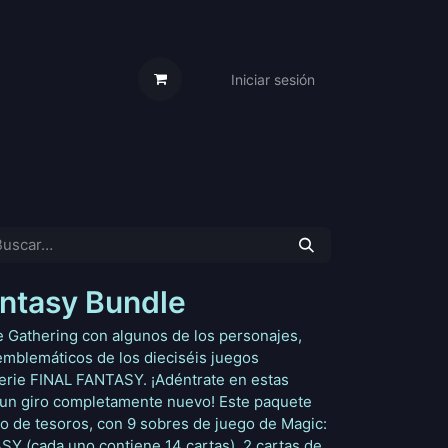
Iniciar sesión
s Cartas
Trabaja Con Nosotros
antasy Bundle
e Gathering con algunos de los personajes,
blemáticos de los dieciséis juegos
 serie FINAL FANTASY. ¡Adéntrate en estas
es un giro completamente nuevo! Este paquete
to de tesoros, con 9 sobres de juego de Magic:
 (cada uno contiene 14 cartas), 2 cartas de