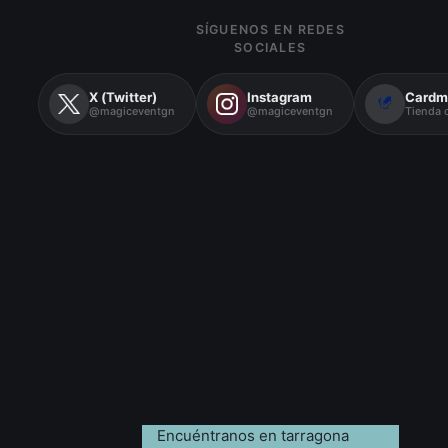
SÍGUENOS EN REDES
SOCIALES
X (Twitter)
Instagram
Cardm
@magiceventgn
@magiceventgn
Tienda o
Encuéntranos en tarragona