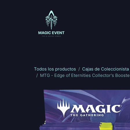
Ir al contenido
Magic: The Gathering
One Piece
Riftbou
Todos los productos
Cajas de Coleccionista
MTG - Edge of Eternities Collector's Booste