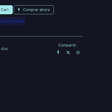
 Cart
Comprar ahora
e of Eternities
Compartir
 días