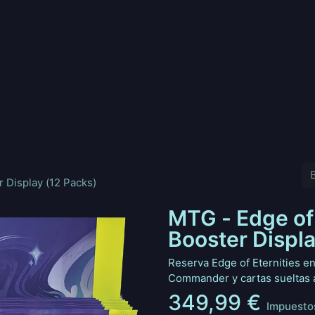
nd
Pokemon
Digimon
Star Wars: Unlimited
Vende tu
r Display (12 Packs)
MTG - Edge of 
Booster Displa
Reserva Edge of Eternities e
Commander y cartas sueltas a
349,99
€
Impuestos