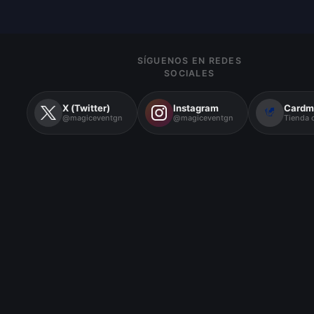
SÍGUENOS EN REDES
SOCIALES
X (Twitter)
Instagram
Cardm
@magiceventgn
@magiceventgn
Tienda o