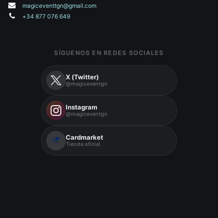
magiceventtgn@gmail.com
+34 877 076 649
SÍGUENOS EN REDES SOCIALES
X (Twitter)
@magiceventgn
Instagram
@magiceventgn
Cardmarket
Tienda oficial