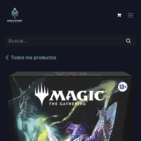
Ir al contenido
Todos los productos