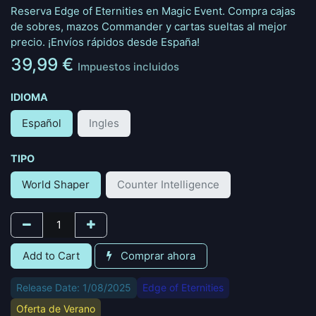
Reserva Edge of Eternities en Magic Event. Compra cajas
de sobres, mazos Commander y cartas sueltas al mejor
precio. ¡Envíos rápidos desde España!
39,99
€
Impuestos incluidos
IDIOMA
Español
Ingles
TIPO
World Shaper
Counter Intelligence
Add to Cart
Comprar ahora
Release Date: 1/08/2025
Edge of Eternities
Oferta de Verano