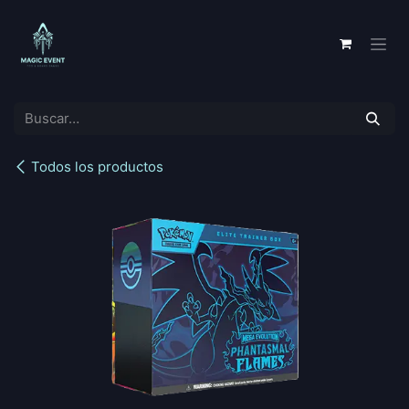
Ir al contenido
Todos los productos