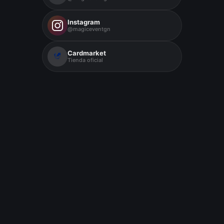
Instagram
@magiceventgn
Cardmarket
Tienda oficial