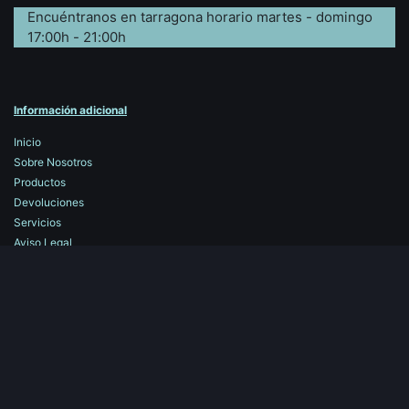
Encuéntranos en tarragona horario martes - domingo
17:00h - 21:00h
Información adicional
Inicio
Sobre Nosotros
Productos
Devoluciones
Servicios
Aviso Legal
Contáctenos
Trabaje con nosotros
​Copyright © Magic Event Trading S.L.U
Con tecnología de
- El mejor
Comercio electrónico