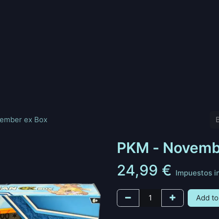
nd
Pokemon
Digimon
Star Wars: Unlimited
Vende tu
ember ex Box
PKM - Novemb
24,99
€
Impuestos i
Add to