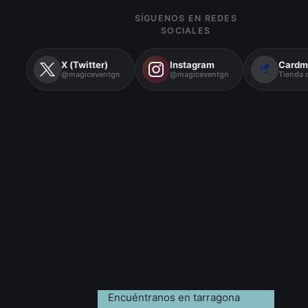
SÍGUENOS EN REDES
SOCIALES
X (Twitter)
Instagram
Cardm
@magiceventgn
@magiceventgn
Tienda o
Encuéntranos en tarragona