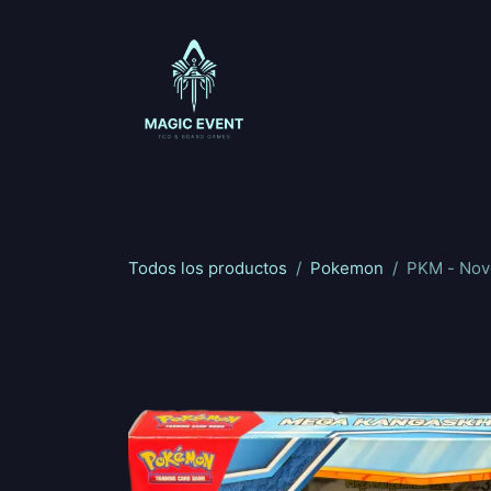
Ir al contenido
Magic: The Gathering
One Piece
Riftbou
Todos los productos
Pokemon
PKM - Nov