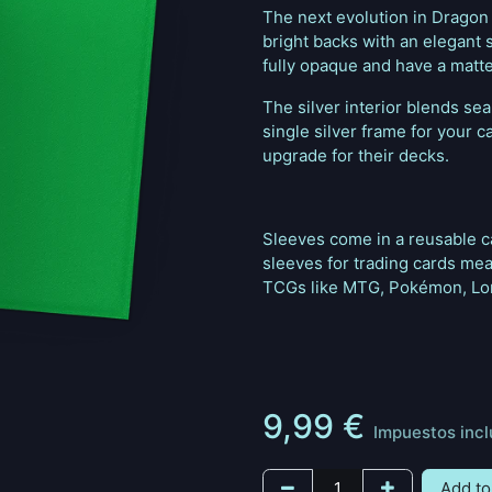
The next evolution in Dragon S
bright backs with an elegant s
fully opaque and have a matte 
The silver interior blends se
single silver frame for your c
upgrade for their decks.
Sleeves come in a reusable c
sleeves for trading cards me
TCGs like MTG, Pokémon, Lor
9,99
€
Impuestos incl
Add to