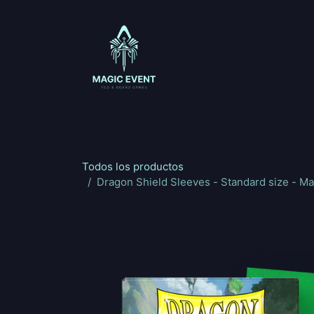
Ir al contenido
Magic: The Gathering
One Piece
Riftbou
Todos los productos
Dragon Shield Sleeves - Standard size - Ma