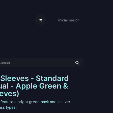
Iniciar sesión
s Cartas
Trabaja Con Nosotros
 Sleeves - Standard
ual - Apple Green &
eeves)
feature a bright green back and a silver
ass types!