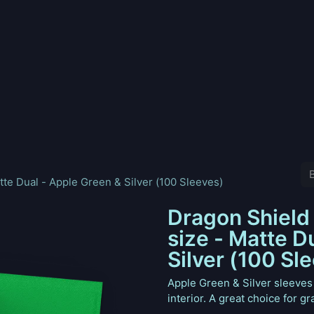
nd
Pokemon
Digimon
Star Wars: Unlimited
Vende tu
tte Dual - Apple Green & Silver (100 Sleeves)
Dragon Shield
size - Matte D
Silver (100 Sl
Apple Green & Silver sleeves 
interior. A great choice for gr