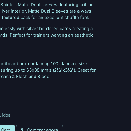
hield's Matte Dual sleeves, featuring brilliant
ilver interior. Matte Dual Sleeves are always
textured back for an excellent shuffle feel.
amlessly with silver bordered cards creating a
ards. Perfect for trainers wanting an aesthetic
ardboard box containing 100 standard size
asuring up to 63x88 mm's (2½"x3½"). Great for
cana & Flesh and Blood!
uidos
 Cart
Comprar ahora