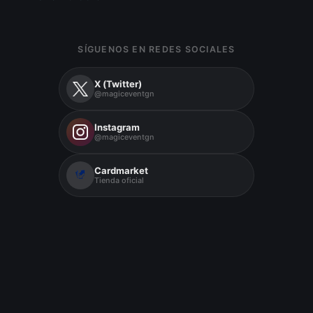
SÍGUENOS EN REDES SOCIALES
X (Twitter)
@magiceventgn
Instagram
@magiceventgn
Cardmarket
Tienda oficial