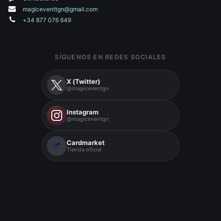
magiceventtgn@gmail.com
+34 877 076 649
SÍGUENOS EN REDES SOCIALES
X (Twitter)
@magiceventgn
Instagram
@magiceventgn
Cardmarket
Tienda oficial