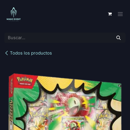
Ir al contenido
Todos los productos