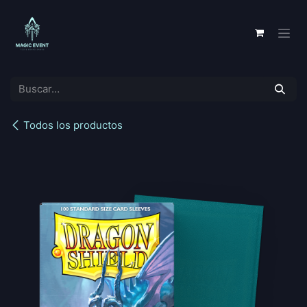
Ir al contenido
Todos los productos