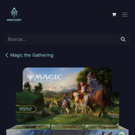
Ir al contenido
Magic the Gathering