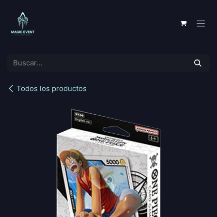
Ir al contenido
Todos los productos