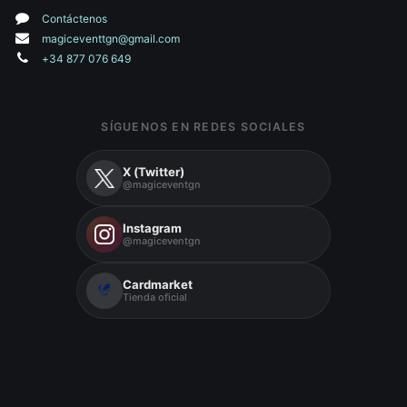
Contáctenos
magiceventtgn@gmail.com
+34 877 076 649
SÍGUENOS EN REDES SOCIALES
X (Twitter)
@magiceventgn
Instagram
@magiceventgn
Cardmarket
Tienda oficial