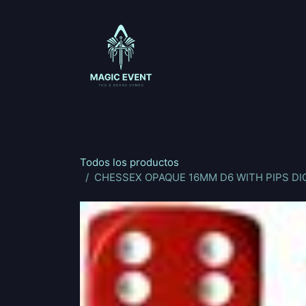
Ir al contenido
Magic: The Gathering
One Piece
Riftbou
Todos los productos
CHESSEX OPAQUE 16MM D6 WITH PIPS DIC