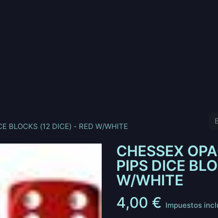
nd
Pokemon
Digimon
Star Wars: Unlimited
Vende tu
E BLOCKS (12 DICE) - RED W/WHITE
CHESSEX OPA
PIPS DICE BLO
W/WHITE
4,00
€
Impuestos incl