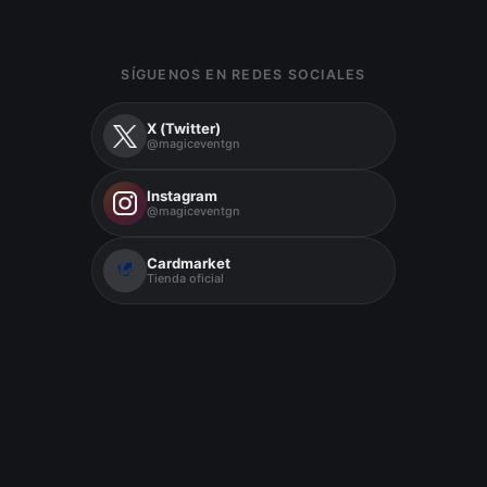
SÍGUENOS EN REDES SOCIALES
X (Twitter)
@magiceventgn
Instagram
@magiceventgn
Cardmarket
Tienda oficial