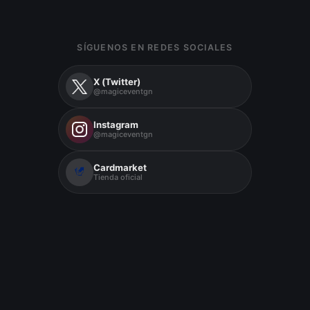
SÍGUENOS EN REDES SOCIALES
X (Twitter)
@magiceventgn
Instagram
@magiceventgn
Cardmarket
Tienda oficial