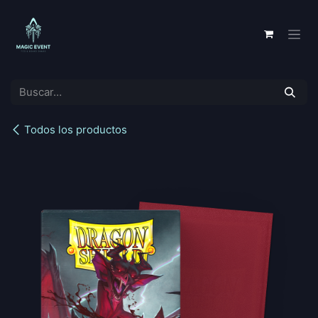
Ir al contenido
Todos los productos