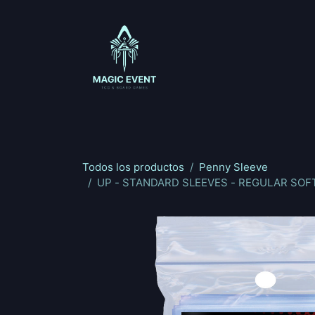
Ir al contenido
Magic: The Gathering
One Piece
Riftbou
Todos los productos
Penny Sleeve
UP - STANDARD SLEEVES - REGULAR SOFT