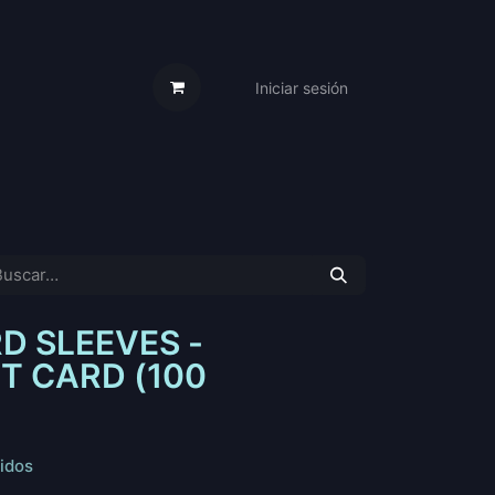
Iniciar sesión
s Cartas
Trabaja Con Nosotros
D SLEEVES -
T CARD (100
idos