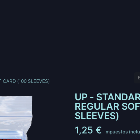
nd
Pokemon
Digimon
Star Wars: Unlimited
Vende tu
 CARD (100 SLEEVES)
UP - STANDAR
REGULAR SOF
SLEEVES)
1,25
€
Impuestos inclu