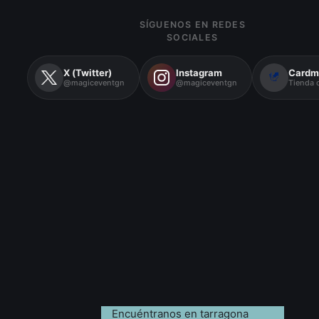
SÍGUENOS EN REDES
SOCIALES
X (Twitter)
Instagram
Cardm
@magiceventgn
@magiceventgn
Tienda o
Encuéntranos en tarragona