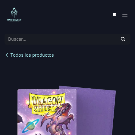
Ir al contenido
Todos los productos