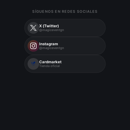
SÍGUENOS EN REDES SOCIALES
X (Twitter)
@magiceventgn
Instagram
@magiceventgn
Cardmarket
Tienda oficial