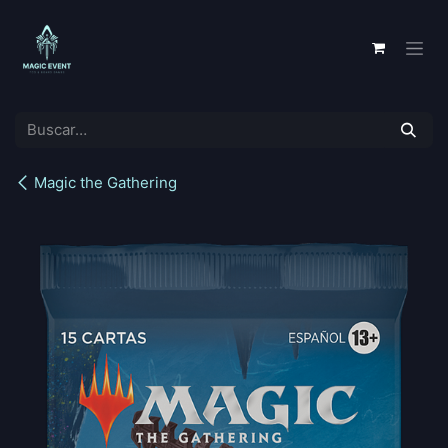
Ir al contenido
Magic the Gathering