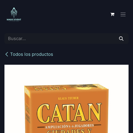
Ir al contenido
Todos los productos