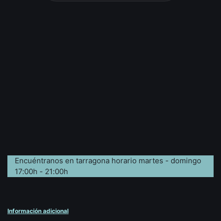
Encuéntranos en tarragona horario martes - domingo
17:00h - 21:00h
Información adicional