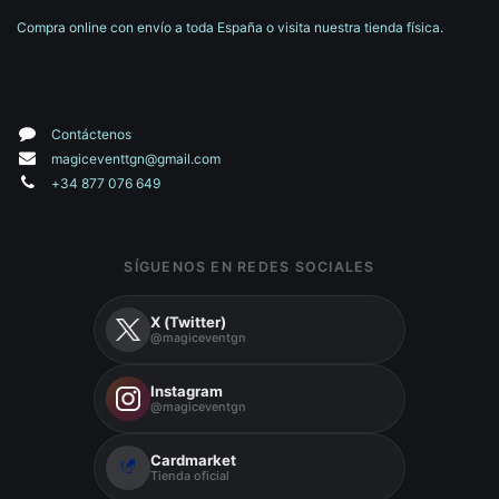
Compra online con envío a toda España o visita nuestra tienda física.
Contáctenos
magiceventtgn@gmail.com
+34 877 076 649
SÍGUENOS EN REDES SOCIALES
X (Twitter)
@magiceventgn
Instagram
@magiceventgn
Cardmarket
Tienda oficial