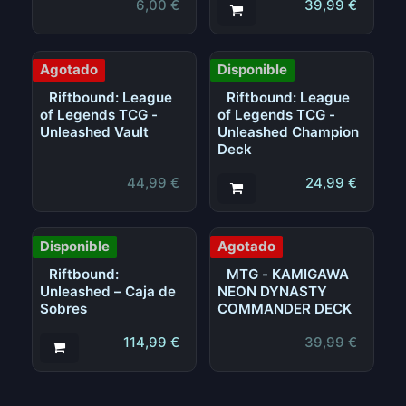
6,00
€
39,99
€
Agotado
Disponible
Riftbound: League
Riftbound: League
of Legends TCG -
of Legends TCG -
Unleashed Vault
Unleashed Champion
Deck
44,99
€
24,99
€
Disponible
Agotado
Riftbound:
MTG - KAMIGAWA
Unleashed – Caja de
NEON DYNASTY
Sobres
COMMANDER DECK
114,99
€
39,99
€