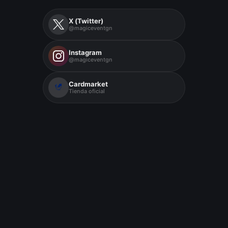
X (Twitter)
@magiceventgn
Instagram
@magiceventgn
Cardmarket
Tienda oficial