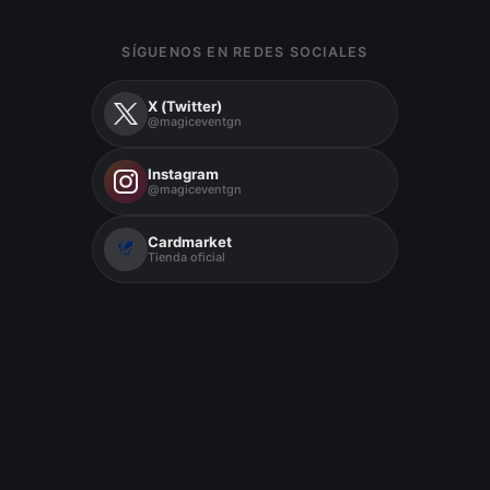
SÍGUENOS EN REDES SOCIALES
X (Twitter)
@magiceventgn
Instagram
@magiceventgn
Cardmarket
Tienda oficial