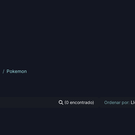
nd
Pokemon
Digimon
Star Wars: Unlimited
Vende tu
s
Pokemon
L
(0 encontrado)
Ordenar por: