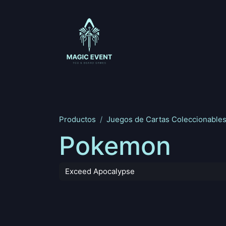
Ir al contenido
Magic: The Gathering
One Piece
Riftbou
Productos
Juegos de Cartas Coleccionable
Pokemon