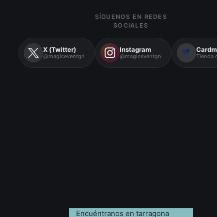
SÍGUENOS EN REDES
SOCIALES
X (Twitter)
Instagram
Cardm
@magiceventgn
@magiceventgn
Tienda o
Encuéntranos en tarragona