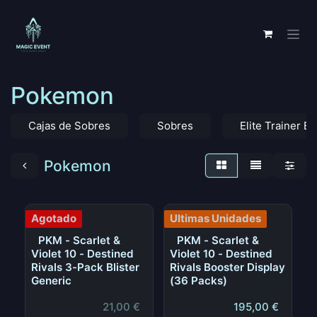
Ir al contenido
Pokemon
Cajas de Sobres
Sobres
Elite Trainer B
Pokemon
Agotado
Ultimas Unidades
PKM - Scarlet &
PKM - Scarlet &
Violet 10 - Destined
Violet 10 - Destined
Rivals 3-Pack Blister
Rivals Booster Display
Generic
(36 Packs)
21,00
€
195,00
€