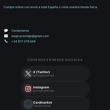
Compra online con envío a toda España o visita nuestra tienda física.
Contáctenos
magiceventtgn@gmail.com
+34 877 076 649
SÍGUENOS EN REDES SOCIALES
X (Twitter)
@magiceventgn
Instagram
@magiceventgn
Cardmarket
Tienda oficial