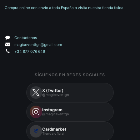
Compra online con envío a toda España o visita nuestra tienda física.
Contáctenos
magiceventtgn@gmail.com
+34 877 076 649
SÍGUENOS EN REDES SOCIALES
X (Twitter)
@magiceventgn
Instagram
@magiceventgn
Cardmarket
Tienda oficial