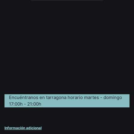
Encuéntranos en tarragona horario martes - domingo
17:00h - 21:00h
Información adicional