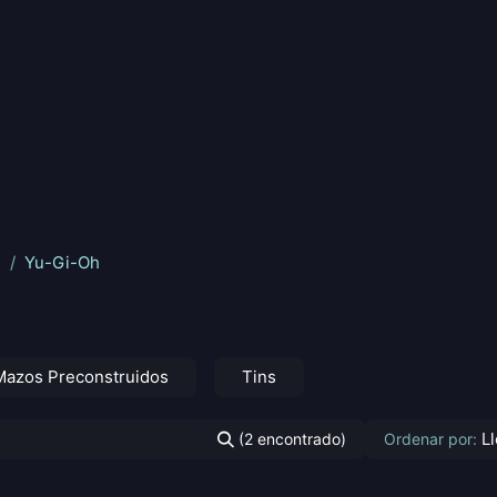
nd
Pokemon
Digimon
Star Wars: Unlimited
Vende tu
s
Yu-Gi-Oh
Mazos Preconstruidos
Tins
L
(2 encontrado)
Ordenar por: