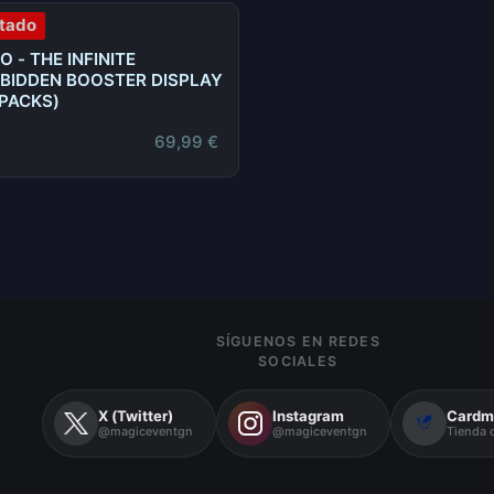
tado
O - THE INFINITE
BIDDEN BOOSTER DISPLAY
 PACKS)
69,99
€
SÍGUENOS EN REDES
SOCIALES
X (Twitter)
Instagram
Cardm
@magiceventgn
@magiceventgn
Tienda o