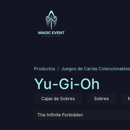
Ir al contenido
Magic: The Gathering
One Piece
Riftbou
Productos
Juegos de Cartas Coleccionable
Yu-Gi-Oh
Cajas de Sobres
Sobres