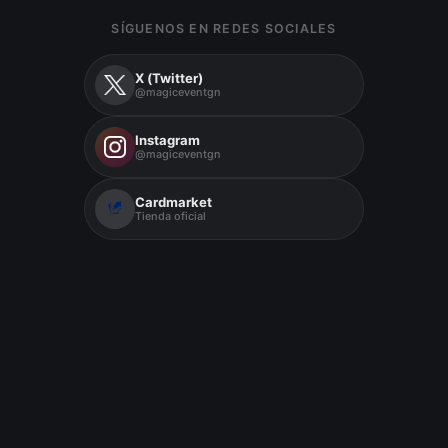
SÍGUENOS EN REDES SOCIALES
X (Twitter)
@magiceventgn
Instagram
@magiceventgn
Cardmarket
Tienda oficial