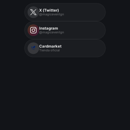
X (Twitter)
@magiceventgn
Instagram
@magiceventgn
Cardmarket
Tienda oficial