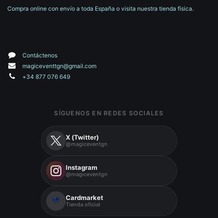
Compra online con envío a toda España o visita nuestra tienda física.
Contáctenos
magiceventtgn@gmail.com
+34 877 076 649
SÍGUENOS EN REDES SOCIALES
X (Twitter)
@magiceventgn
Instagram
@magiceventgn
Cardmarket
Tienda oficial