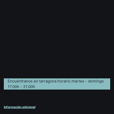
Encuéntranos en tarragona horario martes - domingo
17:00h - 21:00h
Información adicional