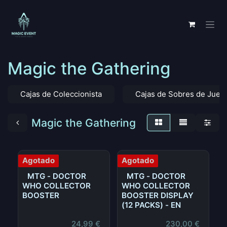
Ir al contenido
Magic the Gathering
Cajas de Coleccionista
Cajas de Sobres de Jueg
Magic the Gathering
Agotado
Agotado
MTG - DOCTOR
MTG - DOCTOR
WHO COLLECTOR
WHO COLLECTOR
BOOSTER
BOOSTER DISPLAY
(12 PACKS) - EN
24,99
€
230,00
€