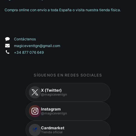
Compra online con envío a toda España o visita nuestra tienda física.
Contáctenos
magiceventtgn@gmail.com
+34 877 076 649
SÍGUENOS EN REDES SOCIALES
X (Twitter)
@magiceventgn
Instagram
@magiceventgn
Cardmarket
Tienda oficial