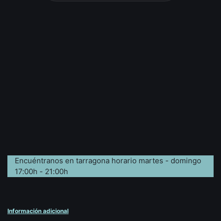
Encuéntranos en tarragona horario martes - domingo
17:00h - 21:00h
Información adicional