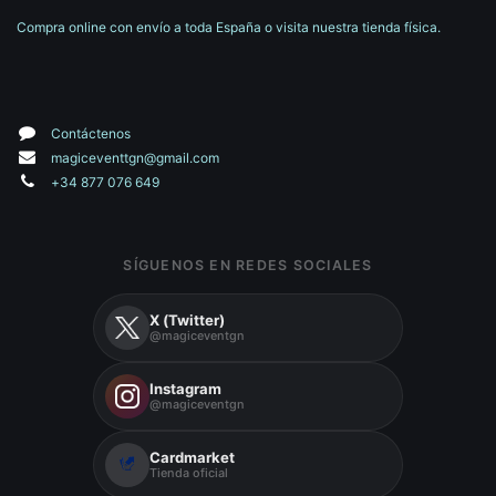
Compra online con envío a toda España o visita nuestra tienda física.
Contáctenos
magiceventtgn@gmail.com
+34 877 076 649
SÍGUENOS EN REDES SOCIALES
X (Twitter)
@magiceventgn
Instagram
@magiceventgn
Cardmarket
Tienda oficial