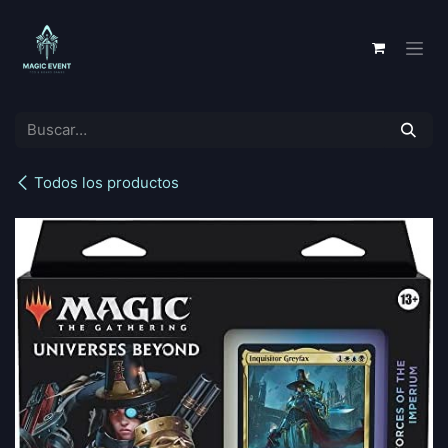
Ir al contenido
Todos los productos