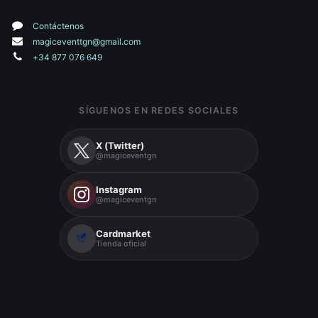
Contáctenos
magiceventtgn@gmail.com
+34 877 076 649
SÍGUENOS EN REDES SOCIALES
X (Twitter)
@magiceventgn
Instagram
@magiceventgn
Cardmarket
Tienda oficial