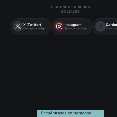
SÍGUENOS EN REDES
SOCIALES
X (Twitter)
Instagram
Cardm
@magiceventgn
@magiceventgn
Tienda o
Encuéntranos en tarragona