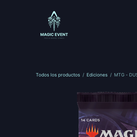
Ir al contenido
Magic: The Gathering
One Piece
Riftbou
Todos los productos
Ediciones
MTG - DU