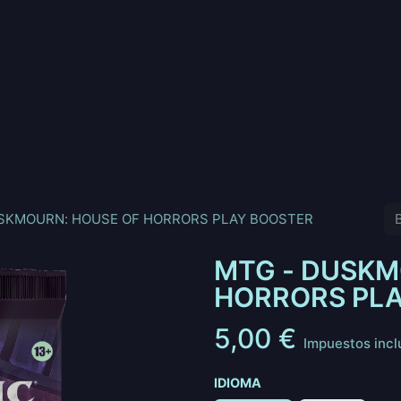
nd
Pokemon
Digimon
Star Wars: Unlimited
Vende tu
SKMOURN: HOUSE OF HORRORS PLAY BOOSTER
MTG - DUSKM
HORRORS PL
5,00
€
Impuestos incl
IDIOMA